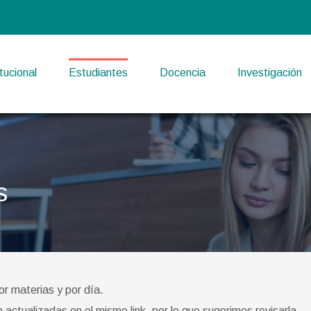
itucional
Estudiantes
Docencia
Investigación
s
or materias y por día.
actualizadas en el mismo link, por lo que sugerimos revisarla