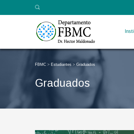
Inst
FBMC
>
Estudiantes
>
Graduados
Graduados