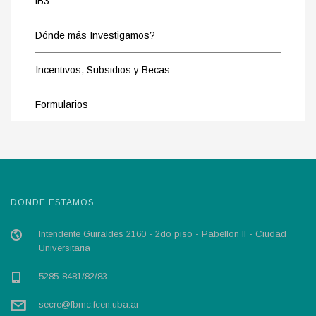
iB3
Dónde más Investigamos?
Incentivos, Subsidios y Becas
Formularios
DONDE ESTAMOS
Intendente Güiraldes 2160 - 2do piso - Pabellon II - Ciudad
Universitaria
5285-8481/82/83
secre@fbmc.fcen.uba.ar