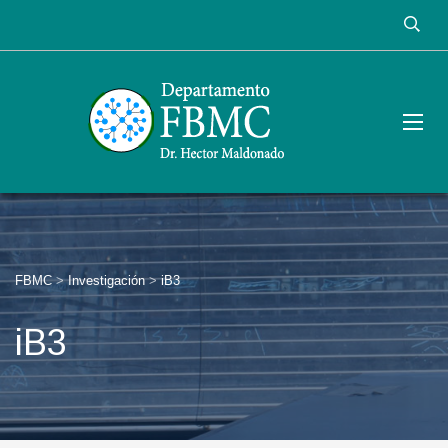
FBMC
>
Investigación
>
iB3
iB3