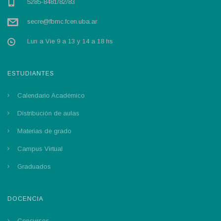
5285-8481/82/83
secre@fbmc.fcen.uba.ar
Lun a Vie 9 a 13 y 14 a 18 hs
ESTUDIANTES
Calendario Académico
Distribución de aulas
Materias de grado
Campus Virtual
Graduados
DOCENCIA
Concursos