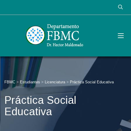
FBMC
>
Estudiantes
>
Licenciatura
>
Práctica Social Educativa
Práctica Social
Educativa