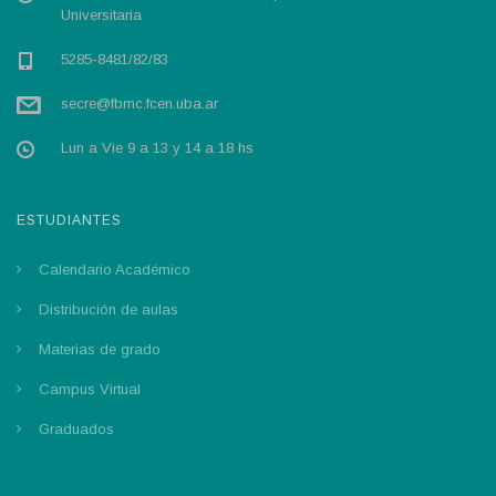
Universitaria
5285-8481/82/83
secre@fbmc.fcen.uba.ar
Lun a Vie 9 a 13 y 14 a 18 hs
ESTUDIANTES
Calendario Académico
Distribución de aulas
Materias de grado
Campus Virtual
Graduados