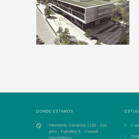
DONDE ESTAMOS
ESTUD
Intendente Güiraldes 2160 - 2do
Cal
piso - Pabellon II - Ciudad
Dist
Universitaria