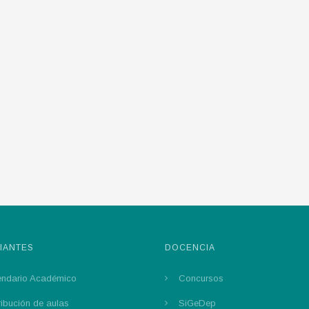
IANTES
DOCENCIA
endario Académico
Concursos
ribución de aulas
SiGeDep